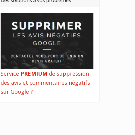
Des solutions à vos problèmes
Service
PREMIUM
de suppression
des avis et commentaires négatifs
sur Google ?